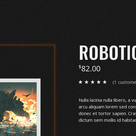
ROBOTIC
82.00
$
(
1
customer
Nulla lacinia nulla libero, a
arcu aliquam lorem sed cons
donec et tortor sapien. Cr
dictum sem mollis id habitan