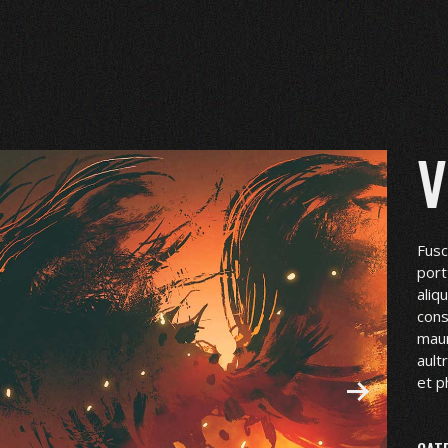
V
Fusc
port
aliq
cons
maur
ault
et p