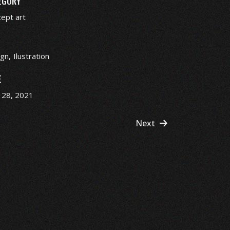
EGORY
ept art
ign
Ilustration
E
l 28, 2021
Next