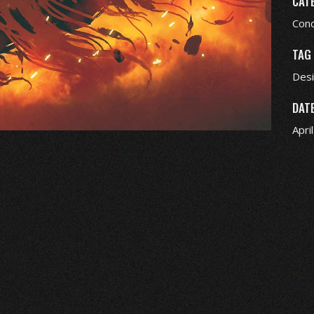
CAT
Conc
TAG
Des
DAT
Apri