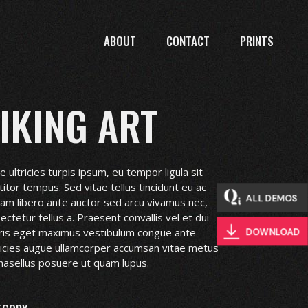
ABOUT
CONTACT
PRINTS
IKING ART
e ultricies turpis ipsum, eu tempor ligula sit
titor tempus. Sed vitae tellus tincidunt eu ac
ALL DEMOS
uam libero ante auctor sed arcu vivamus nec,
ectetur tellus a. Praesent convallis vel et dui
is eget maximus vestibulum congue ante
DOWNLOAD
ricies augue ullamcorper accumsan vitae metus
hasellus posuere ut quam lupus.